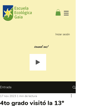
Iniciar sesión
sound on!
Entrada
17 nov 2023
1 min de lectura
4to grado visitó la 13º