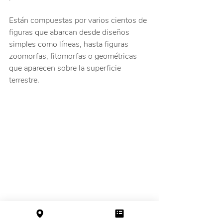
Están compuestas por varios cientos de 
figuras que abarcan desde diseños 
simples como líneas, hasta figuras 
zoomorfas, fitomorfas o geométricas 
que aparecen sobre la superficie 
terrestre.
Fotografía aérea de una de las líneas de 
Nazca, que muestra el diseño conocido 