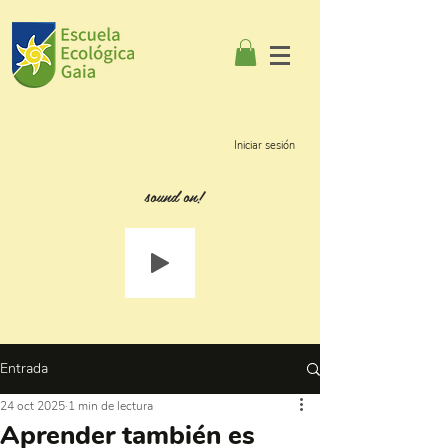
Iniciar sesión
sound on!
Entrada
24 oct 2025
1 min de lectura
Aprender también es