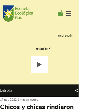
Iniciar sesión
sound on!
Entrada
17 nov 2022
1 min de lectura
Chicos y chicas rindieron