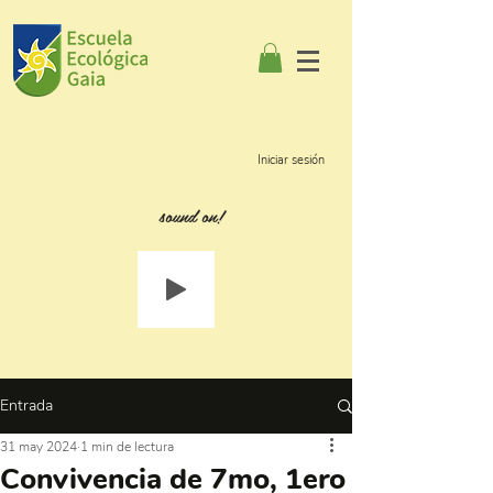
Iniciar sesión
sound on!
Entrada
31 may 2024
1 min de lectura
Convivencia de 7mo, 1ero