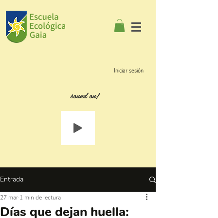
Iniciar sesión
sound on!
Entrada
27 mar
1 min de lectura
Días que dejan huella: