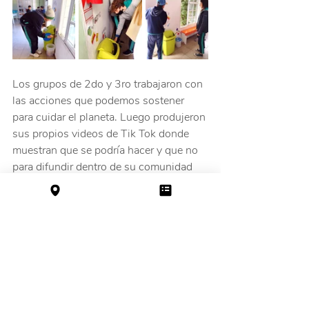
Los grupos de 2do y 3ro trabajaron con 
las acciones que podemos sostener 
para cuidar el planeta. Luego produjeron 
sus propios videos de Tik Tok donde 
muestran que se podría hacer y que no 
para difundir dentro de su comunidad 
digital.
https://video.wixstatic.com/video/a4ae7a_be2
8bdad96924381bee9ffb3b591f765/1080p/m
p4/file.mp4