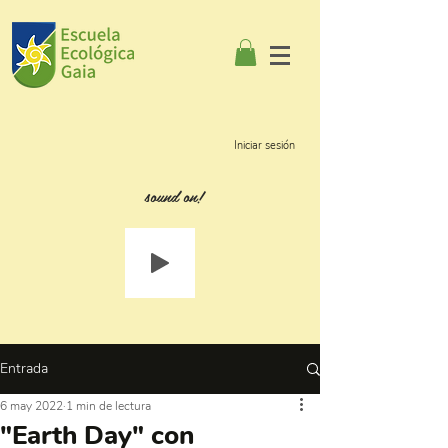
Iniciar sesión
sound on!
Entrada
6 may 2022
1 min de lectura
"Earth Day" con