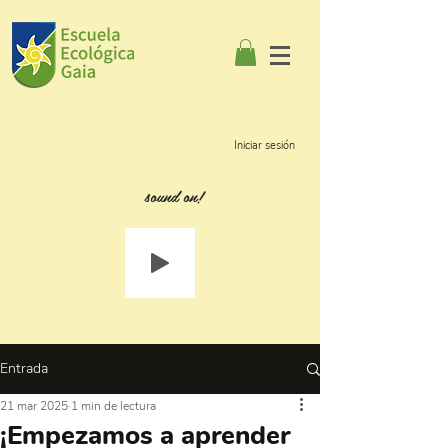
Iniciar sesión
sound on!
Entrada
21 mar 2025
1 min de lectura
¡Empezamos a aprender