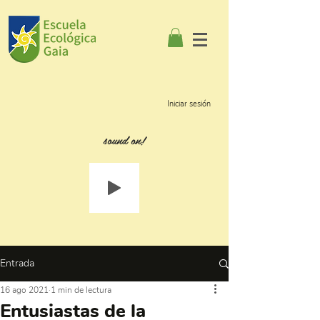
Iniciar sesión
sound on!
Entrada
16 ago 2021
1 min de lectura
Entusiastas de la