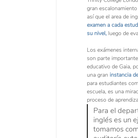
Trinity College Lond
gran escalonamiento 
así que el area de in
examen a cada estudi
su nivel,
 luego de ev
Los exámenes interna
son parte importante
educativo de Gaia, p
una gran 
instancia d
para estudiantes com
escuela, es una mirad
proceso de aprendiza
Para el depa
inglés es un ej
tomamos com