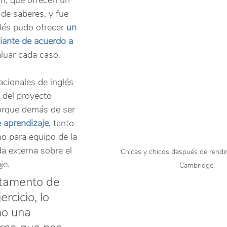
on, que ofrecen un 
de saberes, y fue 
glés pudo
ofrecer 
un 
ante de acuerdo a 
aluar cada caso.
cionales de inglés 
 del proyecto 
orque demás de ser 
e aprendizaje
, tanto 
o para equipo de la 
a externa sobre el 
Chicas y chicos después de rendir 
je.
Cambridge.
rtamento de 
ercicio, lo 
o una 