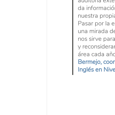
auditoría ext
da informació
nuestra propia
Pasar por la e
una mirada de
nos sirve par
y reconsiderar
área cada año
Bermejo, coor
Inglés en Niv