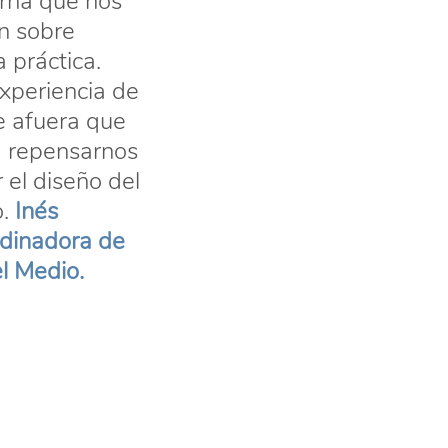
erna que nos 
n sobre 
 práctica. 
xperiencia de 
 afuera que 
a repensarnos 
 el diseño del 
. 
Inés 
dinadora de 
el Medio.