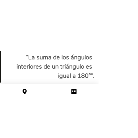
“La suma de los ángulos 
interiores de un triángulo es 
igual a 180°”.
Simbólicamente:
𝑨̂+ 𝑩̂+ 𝑪̂=𝟏𝟖𝟎°