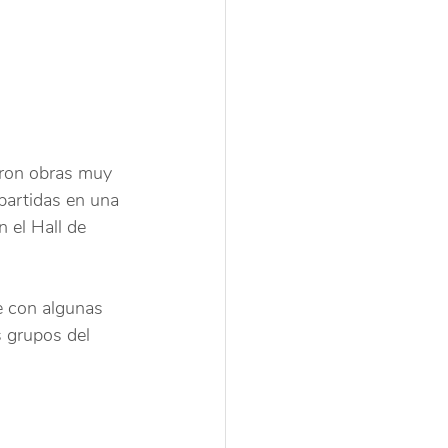
aron obras muy 
partidas en una 
 el Hall de 
e con algunas 
s grupos del 