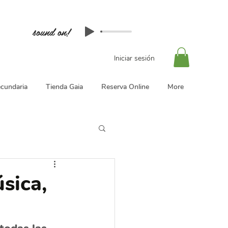
sound on!
Iniciar sesión
cundaria
Tienda Gaia
Reserva Online
More
sica,