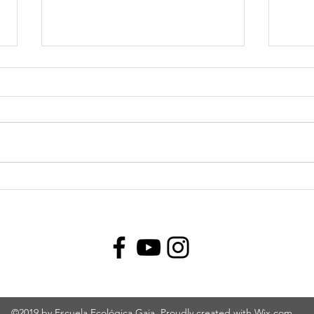
Olimpiadas Matemáticas:
¿Qué
una experiencia para crecer
cuan
en los aprendizajes
©2019 by Escuela Ecológica Gaia. Proudly created with Wix.com