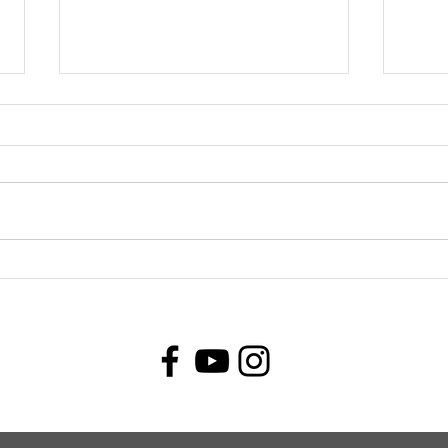
Olimpiadas Matemáticas:
¿Qué
una experiencia para crecer
cuan
en los aprendizajes