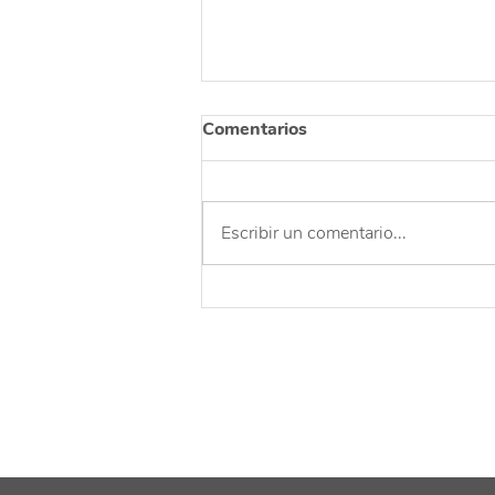
Comentarios
Escribir un comentario...
Una celebración para
agradecer y reflexionar