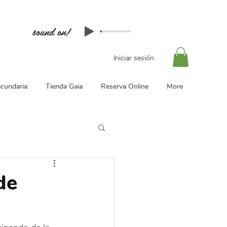
sound on!
Iniciar sesión
cundaria
Tienda Gaia
Reserva Online
More
de