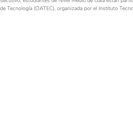
ecutivo, estudiantes de Nivel Medio de Gaia están partic
de Tecnología (OATEC), organizada por el Instituto Tecno