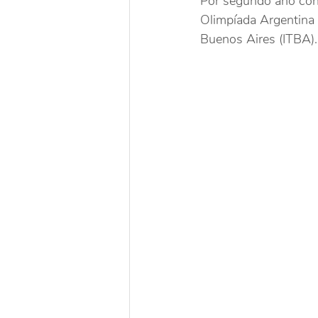
Por segundo año cons
Olimpíada Argentina 
Buenos Aires (ITBA).