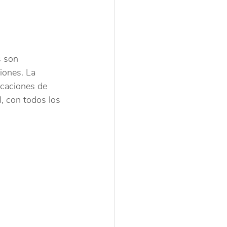
s son 
iones. La 
icaciones de 
, con todos los 