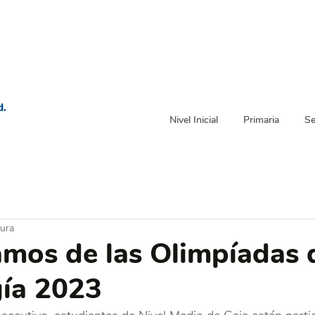
d.
Nivel Inicial
Primaria
Se
tura
amos de las Olimpíadas 
ía 2023