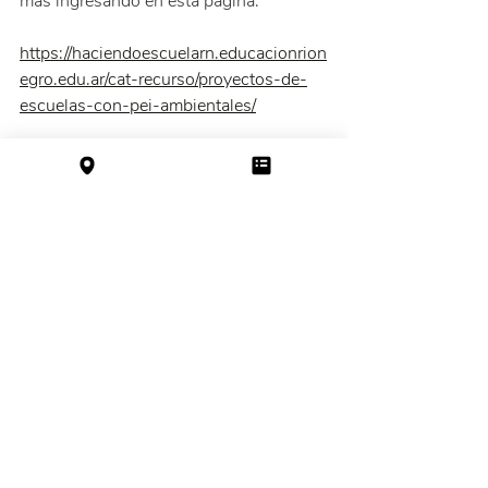
más ingresando en esta página:
https://haciendoescuelarn.educacionrion
egro.edu.ar/cat-recurso/proyectos-de-
escuelas-con-pei-ambientales/
Entradas recientes
Ver todo