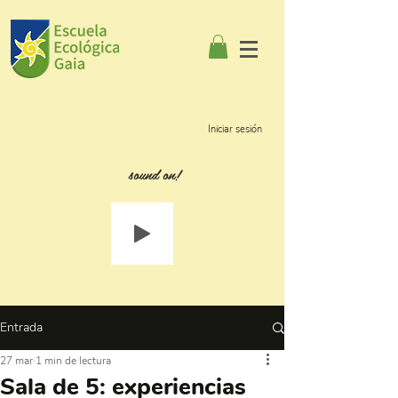
Iniciar sesión
sound on!
Entrada
27 mar
1 min de lectura
Sala de 5: experiencias