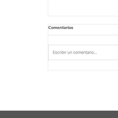
Comentarios
Escribir un comentario...
Una celebración para
agradecer y reflexionar