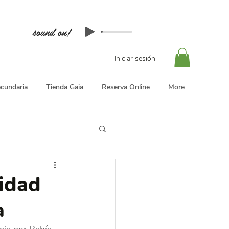
sound on!
Iniciar sesión
cundaria
Tienda Gaia
Reserva Online
More
tidad
a