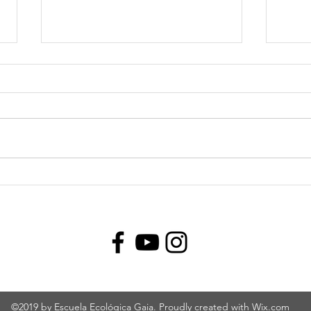
Olimpiadas Matemáticas:
¿Qué
una experiencia para crecer
cuan
en los aprendizajes
©2019 by Escuela Ecológica Gaia. Proudly created with Wix.com