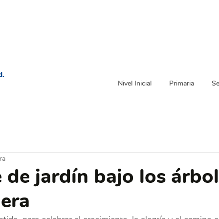
d.
Nivel Inicial
Primaria
Se
ra
 de jardín bajo los árbo
nera