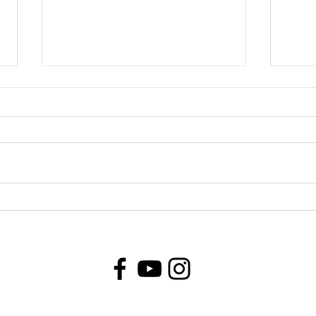
Olimpiadas Matemáticas:
¿Qué
una experiencia para crecer
cuan
en los aprendizajes