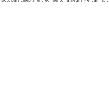
ntido, para celebrar el crecimiento, la alegría y el camino