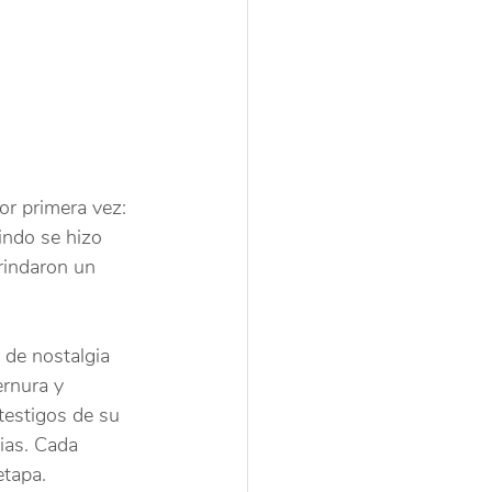
or primera vez: 
indo se hizo 
rindaron un 
de nostalgia 
ernura y 
testigos de su 
ias. Cada 
etapa.