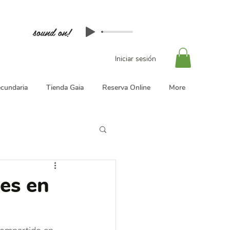
sound on!
Iniciar sesión
cundaria
Tienda Gaia
Reserva Online
More
les en