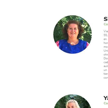
S
Co
Vie
55,
en 
hor
mon
Uni
otr
Dos
cad
aul
un 
tie
con
Y
Co