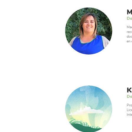
M
Do
Mad
rec
doc
en 
K
Do
Pro
Lic
Int