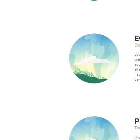
E
Do
Soy
Gai
ado
alf
has
de 
P
Te
Soy