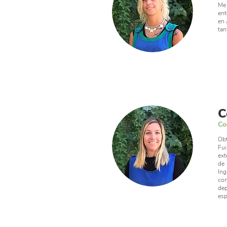
Me 
ent
en 
tan
C
Co
Obt
Fui
ext
de 
Ing
con
dep
esp