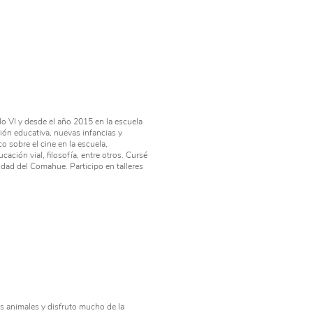
lo VI y desde el año 2015 en la escuela
ión educativa, nuevas infancias y
o sobre el cine en la escuela,
ucación vial, filosofía, entre otros. Cursé
idad del Comahue. Participo en talleres
s animales y disfruto mucho de la