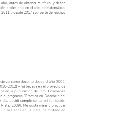
año, antes de obtener mi título, y desde
ión profesional en el área de Matemática,
año 2011 y desde 2017 soy parte del equipo
y ejerzo como docente desde el año 2005.
010-2012) y fui becada en el proyecto de
ipé en la publicación de libro “Enseñanza
en el programa “Práctica en Docencia del
emás, decidí complementar mi formación
Plata, 2009). Me gusta mirar y practicar
e. En mis años en La Plata, he militado en