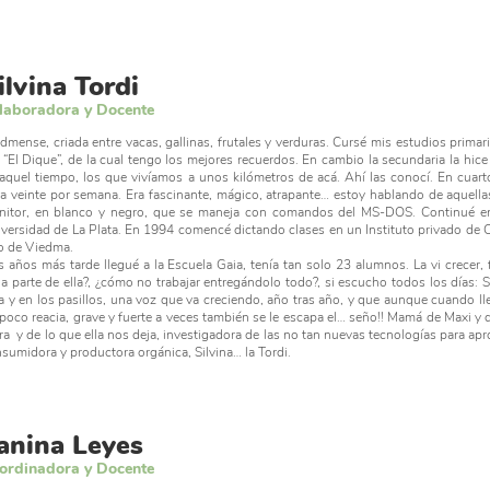
ilvina Tordi
laboradora y Docente
dmense, criada entre vacas, gallinas, frutales y verduras. Cursé mis estudios prima
 “El Dique”, de la cual tengo los mejores recuerdos. En cambio la secundaria la hic
aquel tiempo, los que vivíamos a unos kilómetros de acá. Ahí las conocí. En cuart
a veinte por semana. Era fascinante, mágico, atrapante… estoy hablando de aquel
itor, en blanco y negro, que se maneja con comandos del MS-DOS. Continué en
versidad de La Plata. En 1994 comencé dictando clases en un Instituto privado de
o de Viedma.
 años más tarde llegué a la Escuela Gaia, tenía tan solo 23 alumnos. La vi crecer
a parte de ella?, ¿cómo no trabajar entregándolo todo?, si escucho todos los días: 
a y en los pasillos, una voz que va creciendo, año tras año, y que aunque cuando l
poco reacia, grave y fuerte a veces también se le escapa el… seño!! Mamá de Maxi y 
rra y de lo que ella nos deja, investigadora de las no tan nuevas tecnologías para ap
sumidora y productora orgánica, Silvina… la Tordi.
anina Leyes
ordinadora y Docente