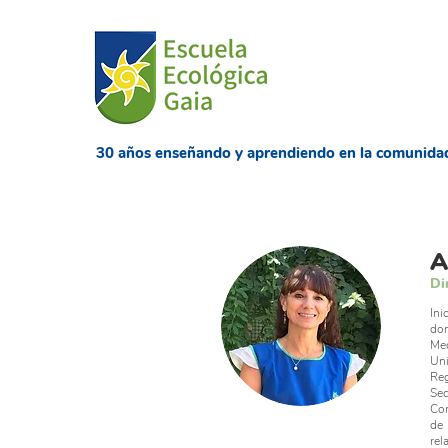
​30 años enseñando
y aprendiendo en la comunida
A
Di
Ini
don
Med
Uni
Reg
Sec
Com
de 
rel