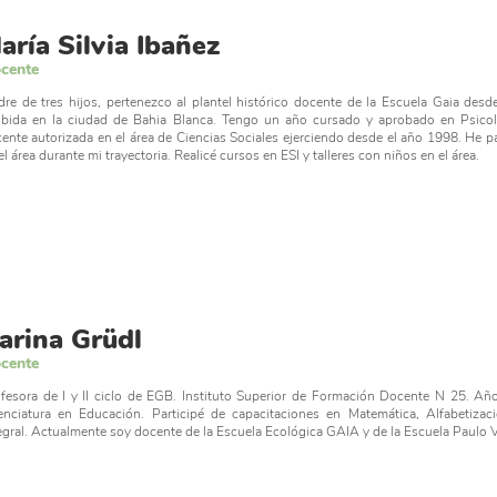
aría Silvia Ibañez
cente
re de tres hijos, pertenezco al plantel histórico docente de la Escuela Gaia de
ibida en la ciudad de Bahia Blanca. Tengo un año cursado y aprobado en Psicol
ente autorizada en el área de Ciencias Sociales ejerciendo desde el año 1998. He 
el área durante mi trayectoria. Realicé cursos en ESI y talleres con niños en el área.
arina Grüdl
cente
fesora de I y II ciclo de EGB. Instituto Superior de Formación Docente N 25. Añ
enciatura en Educación. Participé de capacitaciones en Matemática, Alfabetizaci
egral. Actualmente soy docente de la Escuela Ecológica GAIA y de la Escuela Paulo 