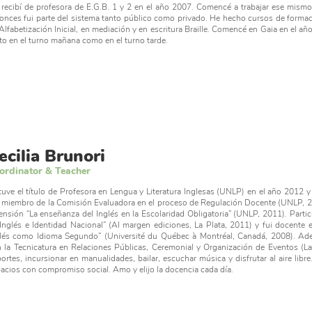
recibí de profesora de E.G.B. 1 y 2 en el año 2007. Comencé a trabajar ese mismo 
onces fui parte del sistema tanto público como privado. He hecho cursos de formac
Alfabetización Inicial, en mediación y en escritura Braille. Comencé en Gaia en el 
to en el turno mañana como en el turno tarde.
ecilia Brunori
ordinator & Teacher
uve el título de Profesora en Lengua y Literatura Inglesas (UNLP) en el año 2012 
 miembro de la Comisión Evaluadora en el proceso de Regulación Docente (UNLP, 2
ensión “La enseñanza del Inglés en la Escolaridad Obligatoria” (UNLP, 2011). Partic
Inglés e Identidad Nacional” (Al margen ediciones, La Plata, 2011) y fui docente 
lés como Idioma Segundo” (Université du Québec à Montréal, Canadá, 2008). Ad
 la Tecnicatura en Relaciones Públicas, Ceremonial y Organización de Eventos (La 
ortes, incursionar en manualidades, bailar, escuchar música y disfrutar al aire libr
acios con compromiso social. Amo y elijo la docencia cada día.