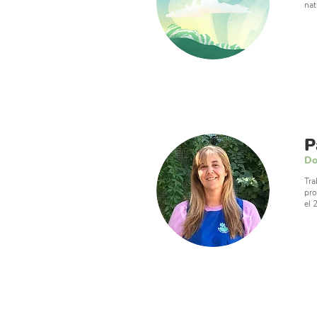
nat
P
Do
Tra
pro
el 