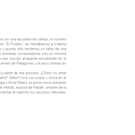
rios en una escuelita de campo, la número
e en “El Pueblo”, así llamábamos a Viedma
o y quinto año teníamos un taller de una
las primeras computadoras con un mínimo
 ese mundo atrapante estudiando en la
 Carmen de Patagones y al poco tiempo en
, fui parte de ese proceso. ¿Cómo no amar
Seño!! Seño!!! Una voz suave y dulce en el
lega a Nivel Medio se pone como distante,
de Matías, esposa de Fabián, amante de la
rovechar al máximo los recursos naturales,