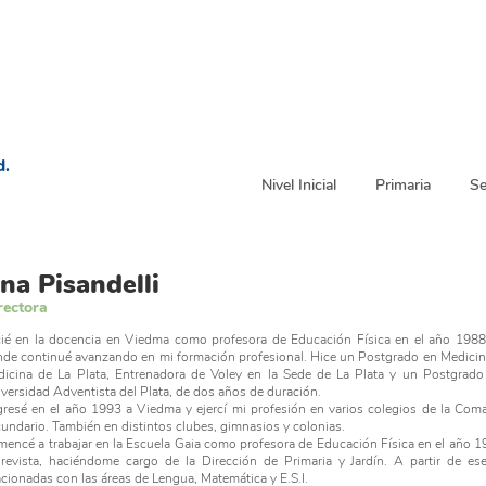
d.
Nivel Inicial
Primaria
Se
na Pisandelli
rectora
cié en la docencia en Viedma como profesora de Educación Física en el año 1988
de continué avanzando en mi formación profesional. Hice un Postgrado en Medicina
icina de La Plata, Entrenadora de Voley en la Sede de La Plata y un Postgrado
versidad Adventista del Plata, de dos años de duración.
resé en el año 1993 a Viedma y ejercí mi profesión en varios colegios de la Comar
undario. También en distintos clubes, gimnasios y colonias.
encé a trabajar en la Escuela Gaia como profesora de Educación Física en el año 1
revista, haciéndome cargo de la Dirección de Primaria y Jardín. A partir de es
acionadas con las áreas de Lengua, Matemática y E.S.I.