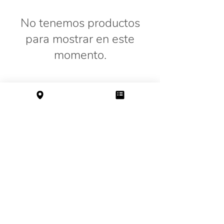
No tenemos productos
para mostrar en este
momento.
Cupón: PAGOMANUAL únicamente
para abonar por
transferencia
o en
efectivo
en el CHECKOUT.
©2019 by Escuela Ecológica Gaia. Proudly created with
Wix.com