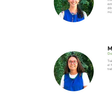
inv
est
dib
mús
M
Do
Tra
el 
tra