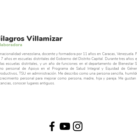
ilagros Villamizar
laboradora
nacionalidad venezolana, docente y formadora por 11 años en Caracas, Venezuela. F
 7 años en escuelas distritales del Gobierno del Distrito Capital. Durante tres años 
las escuelas distritales, y un año de funciones en el departamento de Bienestar S
mo personal de Apoyo en el Programa de Salud Integral y Equidad de Géner
roductivos, TSU en administración. Me describo como una persona sencilla, humil
crecimiento personal para mejorar como persona, madre, hija y pareja. Me gustan las
tancias, conocer lugares antiguos.