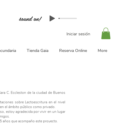
sound on!
Iniciar sesión
cundaria
Tienda Gaia
Reserva Online
More
Sara C. Eccleston de la ciudad de Buenos
aciones sobre Lectoescritura en el nivel
o en el ámbito público como privado.
so, estoy agradecida por vivir en un lugar
amigos.
 15 años que acompaño este proyecto.