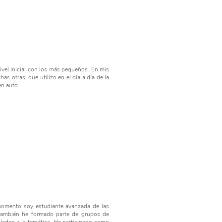
ivel Inicial con los más pequeños. En mis
as otras, que utilizo en el día a día de la
en auto.
e momento soy estudiante avanzada de las
 también he formado parte de grupos de