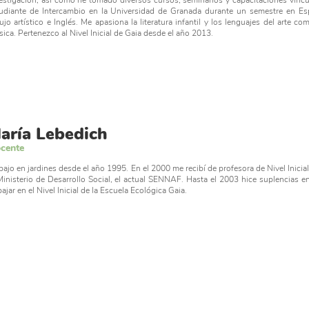
estigación, así como he tomado diversos cursos, seminarios y capacitaciones vincu
udiante de Intercambio en la Universidad de Granada durante un semestre en E
ujo artístico e Inglés. Me apasiona la literatura infantil y los lenguajes del arte co
ica. Pertenezco al Nivel Inicial de Gaia desde el año 2013.
aría Lebedich
cente
bajo en jardines desde el año 1995. En el 2000 me recibí de profesora de Nivel Inici
Ministerio de Desarrollo Social, el actual SENNAF. Hasta el 2003 hice suplencias e
bajar en el Nivel Inicial de la Escuela Ecológica Gaia.