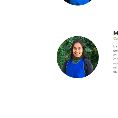
M
Co
De 
por
en 
co
rep
mi 
dis