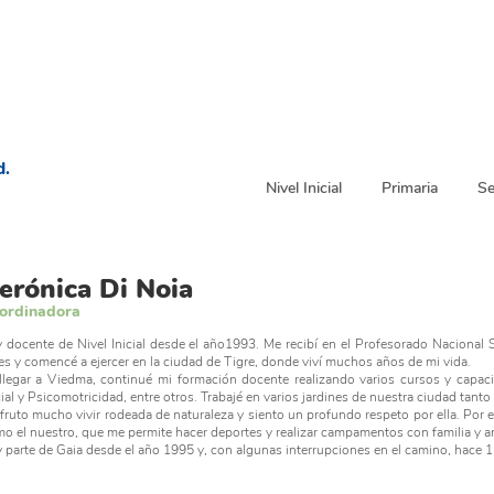
d.
Nivel Inicial
Primaria
Se
erónica Di Noia
ordinadora
 docente de Nivel Inicial desde el año1993. Me recibí en el Profesorado Nacional 
es y comencé a ejercer en la ciudad de Tigre, donde viví muchos años de mi vida.
llegar a Viedma, continué mi formación docente realizando varios cursos y capacit
cial y Psicomotricidad, entre otros. Trabajé en varios jardines de nuestra ciudad tant
fruto mucho vivir rodeada de naturaleza y siento un profundo respeto por ella. Por e
o el nuestro, que me permite hacer deportes y realizar campamentos con familia y 
 parte de Gaia desde el año 1995 y, con algunas interrupciones en el camino, hace