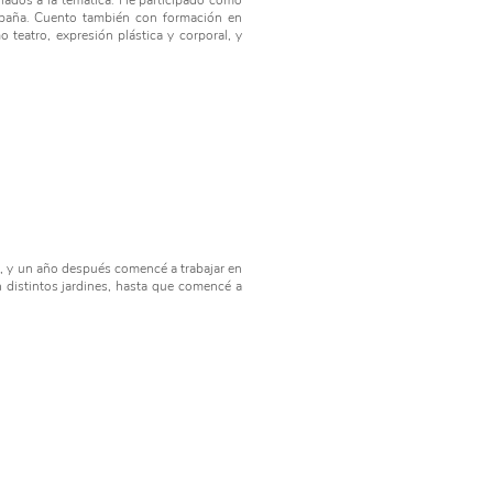
lados a la temática. He participado como
spaña. Cuento también con formación en
mo teatro, expresión plástica y corporal, y
al, y un año después comencé a trabajar en
n distintos jardines, hasta que comencé a