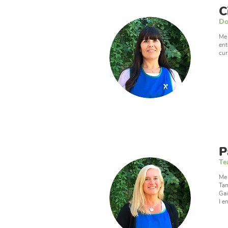
C
Do
Me 
ent
cur
P
Te
Me 
Tam
Gai
I e