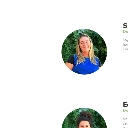
S
Do
Soy
hor
sal
E
Do
Me 
car