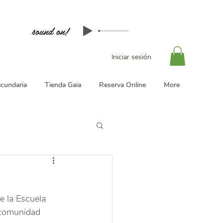
sound on!
Iniciar sesión
cundaria
Tienda Gaia
Reserva Online
More
e la Escuela 
 comunidad 