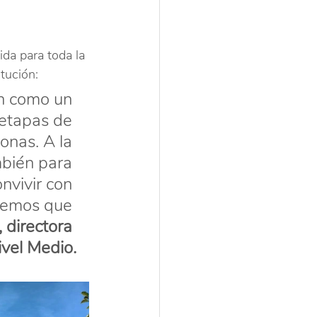
ida para toda la 
tución:
n como un 
etapas de 
onas. A la 
bién para 
nvivir con 
remos que 
 directora 
ivel Medio.