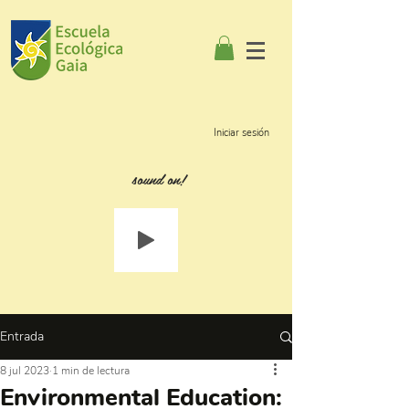
Iniciar sesión
sound on!
Entrada
8 jul 2023
1 min de lectura
Environmental Education: