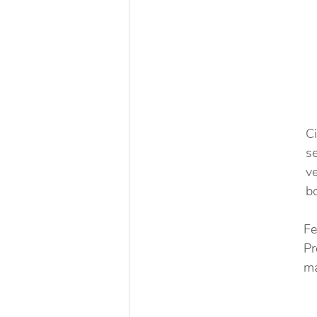
Ci
se
ve
b
Fe
Pr
ma