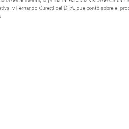
ana del ambiente, la primaria recibió la visita de Cintia L
ativa, y Fernando Curetti del DPA, que contó sobre el pro
a.