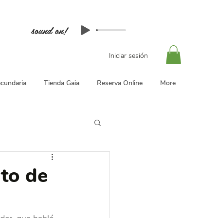
sound on!
Iniciar sesión
cundaria
Tienda Gaia
Reserva Online
More
nto de