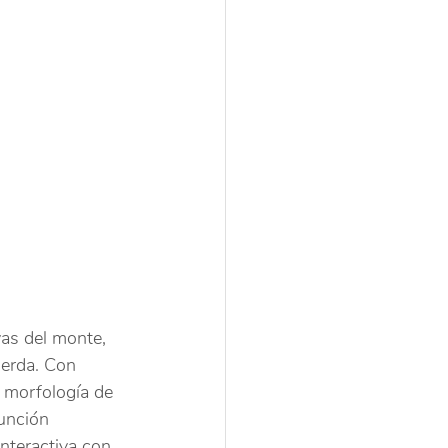
vas del monte, 
ierda. Con 
a morfología de 
unción 
interactiva con 