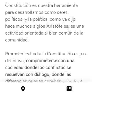
Constitución es nuestra herramienta 
para desarrollarnos como seres 
políticos, y la política, como ya dijo 
hace muchos siglos Aristóteles, es una 
actividad orientada al bien común de la 
comunidad.
Prometer lealtad a la Constitución es, en 
definitiva, 
comprometerse con una 
sociedad donde los conflictos se 
resuelvan con diálogo, donde las 
diferencias puedan convivir
 y donde el 
respeto por los derechos y por las 
instituciones siga siendo la base de 
nuestra vida en común.
Hoy ustedes renuevan y fortalecen ese 
compromiso colectivo. Y eso, en 