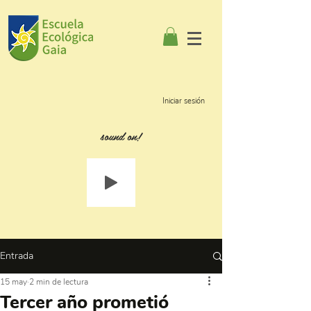
Iniciar sesión
sound on!
Entrada
15 may
2 min de lectura
Tercer año prometió