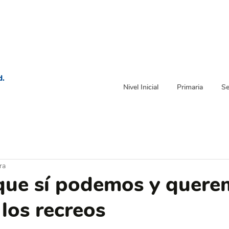
d.
Nivel Inicial
Primaria
Se
ra
que sí podemos y quere
 los recreos