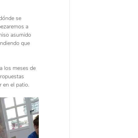
 dónde se 
pezaremos a 
omiso asumido 
endiendo que 
a los meses de 
propuestas 
 en el patio.