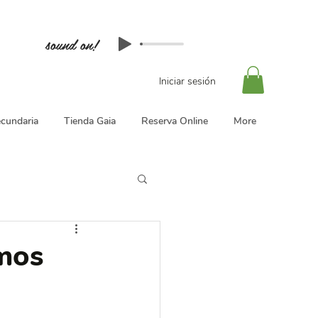
sound on!
Iniciar sesión
cundaria
Tienda Gaia
Reserva Online
More
mos