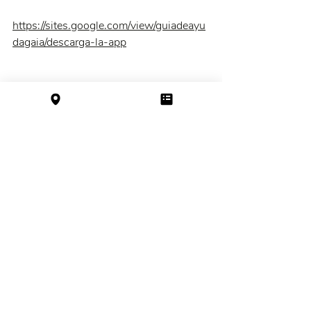
https://sites.google.com/view/guiadeayu
dagaia/descarga-la-app
Entradas recientes
Ver todo