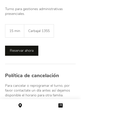
Turno para gestiones administrativas
presenciales.
15 min
1
Carbajal 1355
5
m
i
Reservar ahora
n
Política de cancelación
Para cancelar o reprogramar el turno, por
favor contactate un día antes así dejamos
disponible el horario para otra familia.