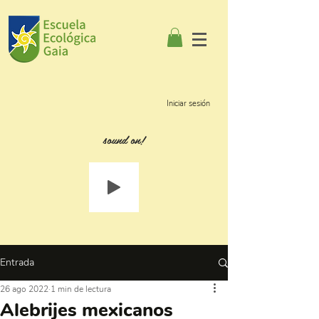
Iniciar sesión
sound on!
Entrada
26 ago 2022
1 min de lectura
Alebrijes mexicanos