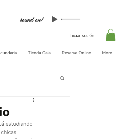
sound on!
Iniciar sesión
cundaria
Tienda Gaia
Reserva Online
More
io
stá estudiando 
 chicas 