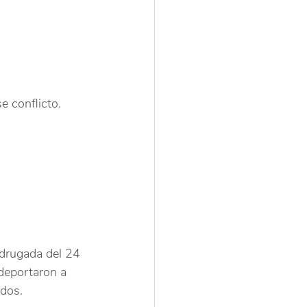
e conflicto.
adrugada del 24 
deportaron a 
ados.