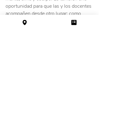
oportunidad para que las y los docentes 
acompañen desde otro lugar: como 
referentes atentos, cuidando y 
sosteniendo, brindando espacios para 
que chicos y chicas ejerzan su 
autonomía, asuman roles y descubran 
nuevas capacidades.
Estas instancias son fundamentales 
para el proyecto Educativo de la Escuela 
Ecológica Gaia, y luego de años de 
experiencias, sabemos que en este 
marco se generan momentos 
entrañables para niños y niñas, y que 
marcan su paso por los niveles 
educativos. 
Gracias a todos los participantes y al 