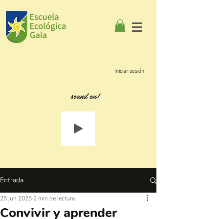
Iniciar sesión
sound on!
Entrada
25 jun 2025
2 min de lectura
Convivir y aprender