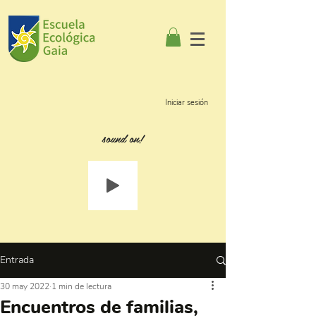
Iniciar sesión
sound on!
Entrada
30 may 2022
1 min de lectura
Encuentros de familias,