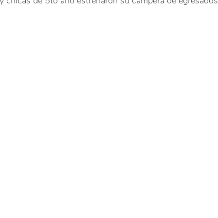
y chicas de 5to año estrenaron su campera de egresados. 