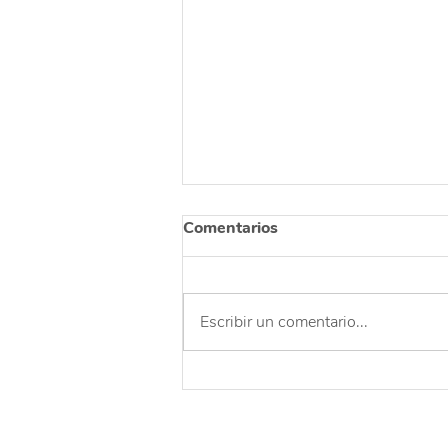
Comentarios
Escribir un comentario...
Una celebración para
agradecer y reflexionar