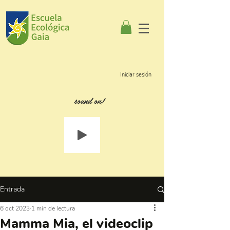
Iniciar sesión
sound on!
Entrada
6 oct 2023
1 min de lectura
Mamma Mia, el videoclip