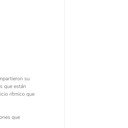
mpartieron su 
s que están 
icio rítmico que 
iones que 