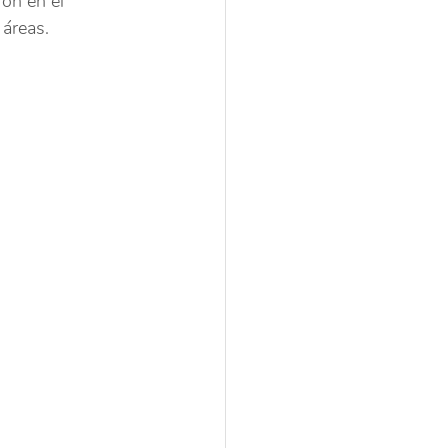
on en el 
 áreas.