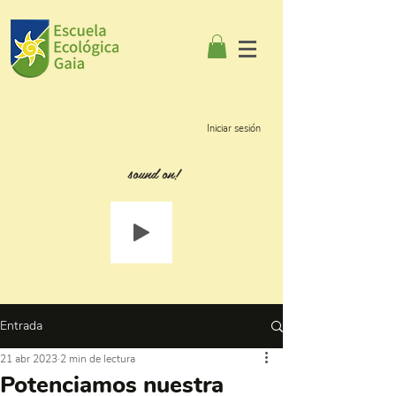
Iniciar sesión
sound on!
Entrada
21 abr 2023
2 min de lectura
Potenciamos nuestra