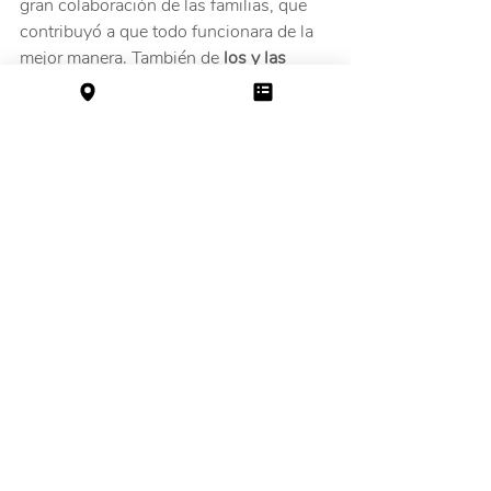
gran colaboración de las familias, que 
contribuyó a que todo funcionara de la 
mejor manera. También de
 los y las 
docentes,
 quienes dedicaron horas 
extras a su labor diaria para poder llevar 
a cabo todas las actividades. 
¡A todos y 
todas ellas, la Escuela extiende un 
sentido saludo y agradecimiento!