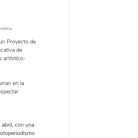
Viedma.
un Proyecto de 
cativa de 
 artístico-
rran en la 
spectar 
 abril, con una 
 fotoperiodismo 