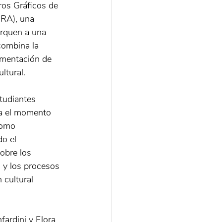
ros Gráficos de 
RA), una 
rquen a una 
combina la 
umentación de 
ultural.
tudiantes 
ca el momento 
como 
o el 
obre los 
s y los procesos 
 cultural 
ardini y Flora 