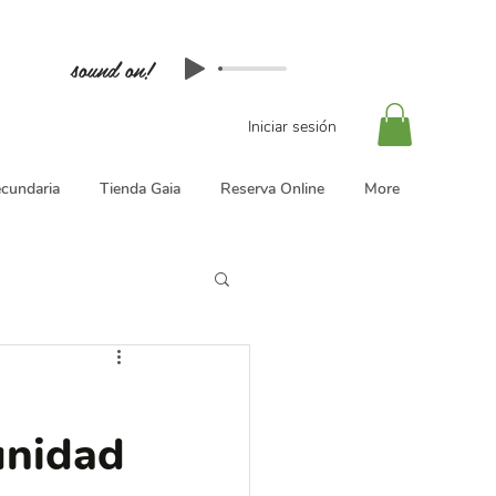
sound on!
Iniciar sesión
cundaria
Tienda Gaia
Reserva Online
More
unidad