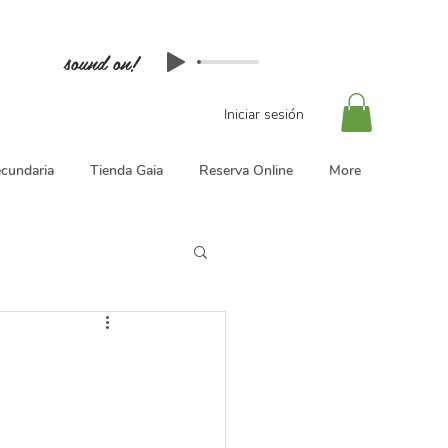
sound on!
Iniciar sesión
cundaria
Tienda Gaia
Reserva Online
More