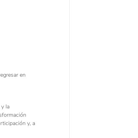
regresar en 
y la 
nsformación 
ticipación y, a 